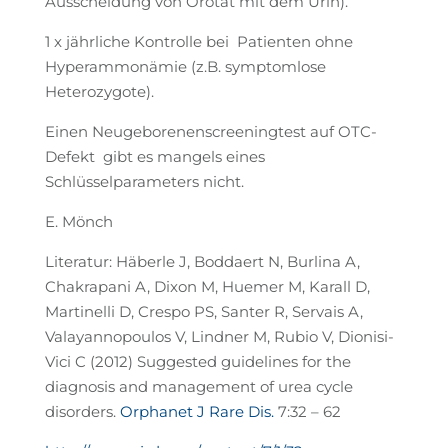
Ausscheidung von Orotat mit dem Urin).
1 x jährliche Kontrolle bei Patienten ohne
Hyperammonämie (z.B. symptomlose
Heterozygote).
Einen Neugeborenenscreeningtest auf OTC-
Defekt gibt es mangels eines
Schlüsselparameters nicht.
E. Mönch
Literatur: Häberle J, Boddaert N, Burlina A,
Chakrapani A, Dixon M, Huemer M, Karall D,
Martinelli D, Crespo PS, Santer R, Servais A,
Valayannopoulos V, Lindner M, Rubio V, Dionisi-
Vici C (2012) Suggested guidelines for the
diagnosis and management of urea cycle
disorders.
Orphanet J Rare Dis.
7:32 – 62